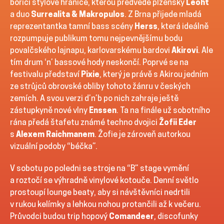
bořící stylové hranice, kterou předvede plzeňský
Leoht
a duo
Surrealita & Makropulos
. Z Brna přijede mladá
reprezentantka tamní bass scény
Herss
, která ideálně
rozpumpuje publikum tomu nejpevnějšímu bodu
povalčského lajnapu, karlovarskému bardovi
Akirovi
. Ale
tím drum ‘n’ bassové hody neskončí. Poprvé se na
festivalu představí
Pixie
, který je právě s Akirou jedním
ze strůjců obrovské obliby tohoto žánru v českých
zemích. A svou verzi d’n’b po nich zahraje ještě
zástupkyně nové vlny
Enssen
. Ta na finále už sobotního
rána předá štafetu známé techno dvojici
Žofii Eder
s
Alexem Raichmanem
. Žofie je zároveň autorkou
vizuální podoby “béčka”.
V sobotu po poledni se stroje na “B” stage vymění
a roztočí se výhradně vinylové kotouče. Denní světlo
prostoupí lounge beaty, aby si návštěvníci nedrtili
v rukou kelímky a lehkou nohou protančili až k večeru.
Průvodci budou trip hopový
Comandeer
, discofunky