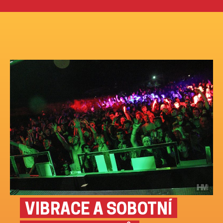
Přeskočit
na
obsah
PÁTEČNÍ BASOVÉ
VIBRACE A SOBOTNÍ