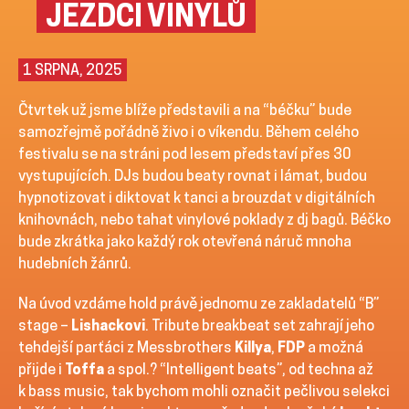
JEZDCI VINYLŮ
1 SRPNA, 2025
Čtvrtek už jsme blíže představili a na “béčku” bude
samozřejmě pořádně živo i o víkendu. Během celého
festivalu se na stráni pod lesem představí přes 30
vystupujících. DJs budou beaty rovnat i lámat, budou
hypnotizovat i diktovat k tanci a brouzdat v digitálních
knihovnách, nebo tahat vinylové poklady z dj bagů. Béčko
bude zkrátka jako každý rok otevřená náruč mnoha
hudebních žánrů.
Na úvod vzdáme hold právě jednomu ze zakladatelů “B”
stage –
Lishackovi
. Tribute breakbeat set zahrají jeho
tehdejší parťáci z Messbrothers
Killya
,
FDP
a možná
přijde i
Toffa
a spol.? “Intelligent beats”, od techna až
k bass music, tak bychom mohli označit pečlivou selekci