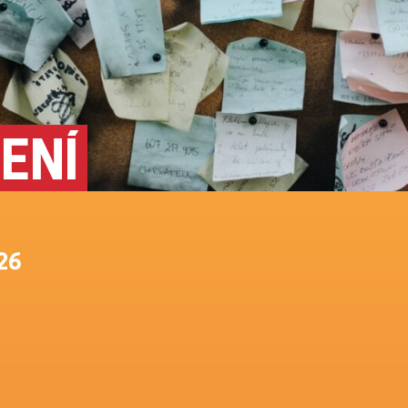
ENÍ
26