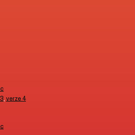
oc
 3
,
verze 4
oc