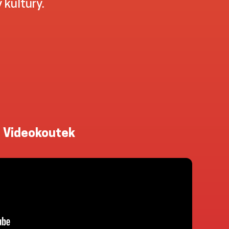
kultury.
Videokoutek