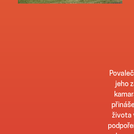
Povaleč
jeho z
kamará
přináše
života 
podpořen