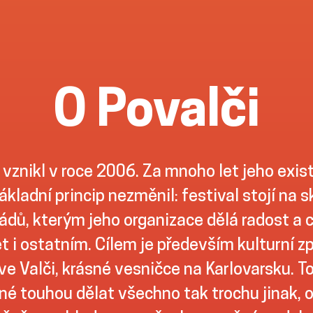
O Povalči
 vznikl v roce 2006. Za mnoho let jeho exis
ákladní princip nezměnil: festival stojí na 
dů, kterým jeho organizace dělá radost a ch
t i ostatním. Cílem je především kulturní z
ve Valči, krásné vesničce na Karlovarsku. To
é touhou dělat všechno tak trochu jinak, 