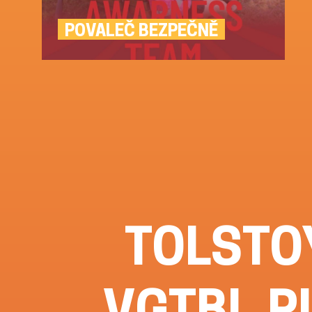
POVALEČ BEZPEČNĚ
TOLSTOY
VGTBL.PL