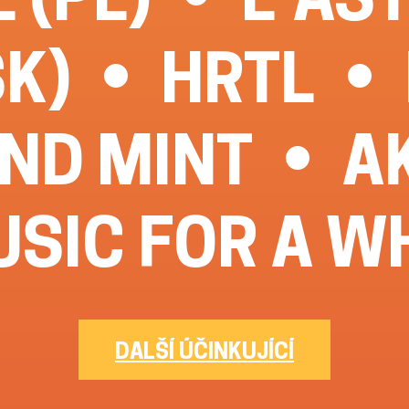
SK)
HRTL
AND MINT
A
SIC FOR A W
DALŠÍ ÚČINKUJÍCÍ