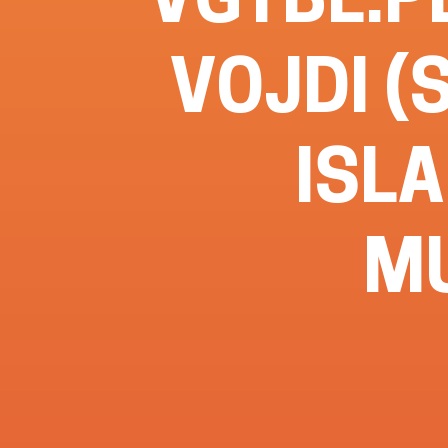
VOJDI (
ISL
MU