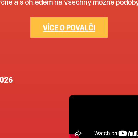
čně a s ohledem na všechny možné podoby 
VÍCE O POVALČI
2026