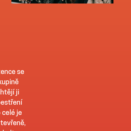
tence se
skupině
tějí ji
pestření
 celé je
otevřeně,