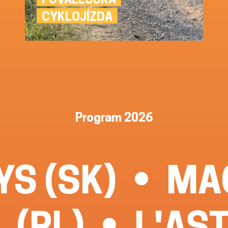
CYKLOJÍZDA
Program 2026
S (SK)
MA
 (PL)
L'AS