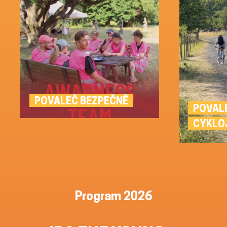
POVALEČ BEZPEČNĚ
POVAL
CYKLO
Program 2026