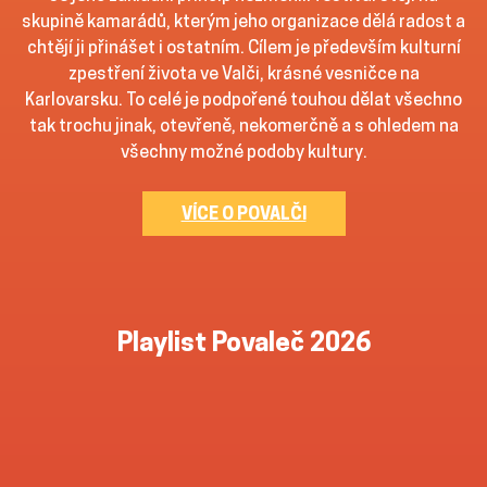
skupině kamarádů, kterým jeho organizace dělá radost a
chtějí ji přinášet i ostatním. Cílem je především kulturní
zpestření života ve Valči, krásné vesničce na
Karlovarsku. To celé je podpořené touhou dělat všechno
tak trochu jinak, otevřeně, nekomerčně a s ohledem na
všechny možné podoby kultury.
VÍCE O POVALČI
Playlist Povaleč 2026