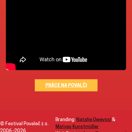
PRÁCE NA POVALČI
Branding:
Natalie Oweyssi
&
© Festival Povaleč z.s.
Matyas Kunstmüller
2006
–
2026