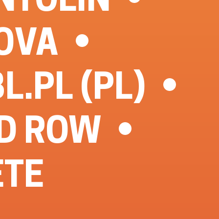
OVA
L.PL (PL)
ID ROW
ETE