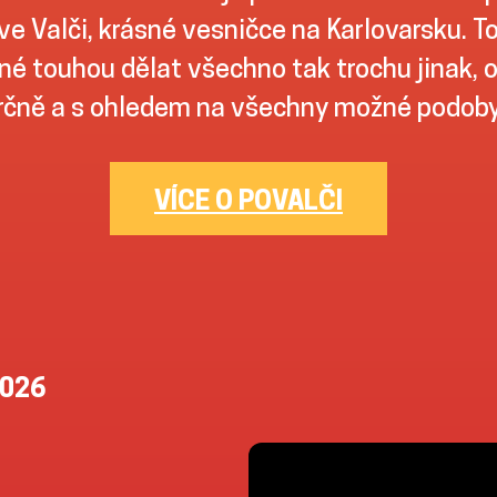
ve Valči, krásné vesničce na Karlovarsku. To
é touhou dělat všechno tak trochu jinak, 
čně a s ohledem na všechny možné podoby 
VÍCE O POVALČI
2026