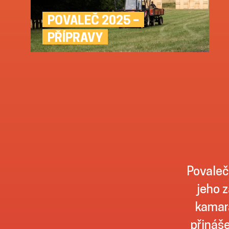
POVALEČ 2025 –
PŘÍPRAVY
Povaleč
jeho z
kamará
přináše