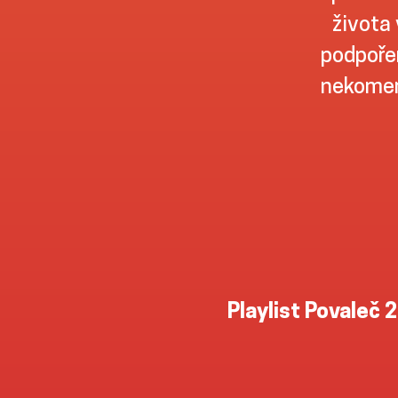
života 
podpořen
nekomer
Playlist Povaleč 