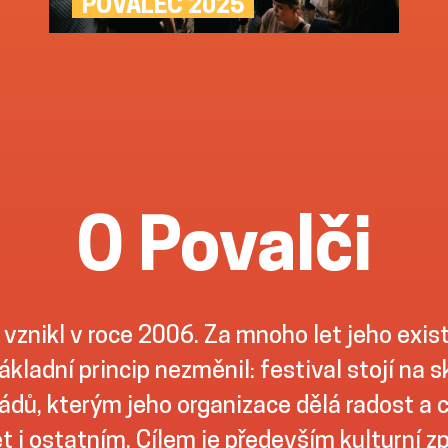
POVALEČ 2025
O Povalči
 vznikl v roce 2006. Za mnoho let jeho exis
ákladní princip nezměnil: festival stojí na 
dů, kterým jeho organizace dělá radost a ch
t i ostatním. Cílem je především kulturní z