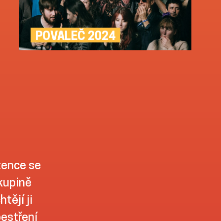
POVALEČ 2024
tence se
skupině
tějí ji
pestření