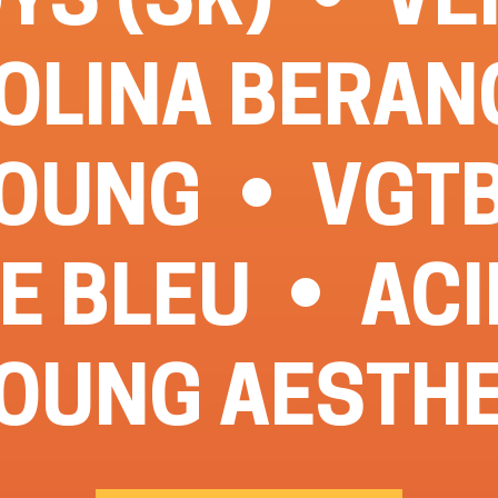
OLINA BERAN
YOUNG
VGTB
E BLEU
AC
OUNG AESTH