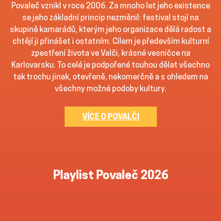
Povaleč vznikl v roce 2006. Za mnoho let jeho existence
se jeho základní princip nezměnil: festival stojí na
skupině kamarádů, kterým jeho organizace dělá radost a
chtějí ji přinášet i ostatním. Cílem je především kulturní
zpestření života ve Valči, krásné vesničce na
Karlovarsku. To celé je podpořené touhou dělat všechno
tak trochu jinak, otevřeně, nekomerčně a s ohledem na
všechny možné podoby kultury.
VÍCE O POVALČI
Playlist Povaleč 2026