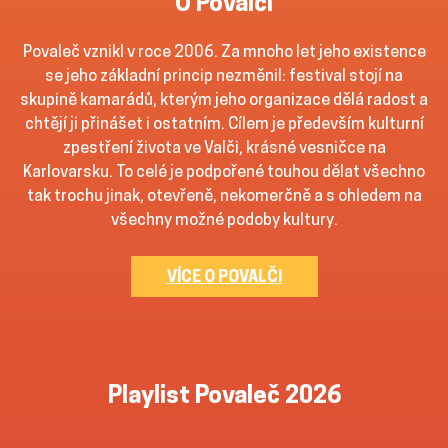
O Povalči
Povaleč vznikl v roce 2006. Za mnoho let jeho existence
se jeho základní princip nezměnil: festival stojí na
skupině kamarádů, kterým jeho organizace dělá radost a
chtějí ji přinášet i ostatním. Cílem je především kulturní
zpestření života ve Valči, krásné vesničce na
Karlovarsku. To celé je podpořené touhou dělat všechno
tak trochu jinak, otevřeně, nekomerčně a s ohledem na
všechny možné podoby kultury.
VÍCE O POVALČI
Playlist Povaleč 2026