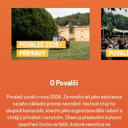
POVALEČ 2025 –
POVAL
PŘÍPRAVY
O Povalči
Povaleč vznikl v roce 2006. Za mnoho let jeho existence
se jeho základní princip nezměnil: festival stojí na
skupině kamarádů, kterým jeho organizace dělá radost a
chtějí ji přinášet i ostatním. Cílem je především kulturní
zpestření života ve Valči, krásné vesničce na