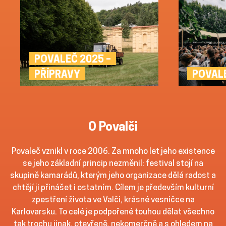
POVALEČ 2025 –
POVAL
PŘÍPRAVY
O Povalči
Povaleč vznikl v roce 2006. Za mnoho let jeho existence
se jeho základní princip nezměnil: festival stojí na
skupině kamarádů, kterým jeho organizace dělá radost a
chtějí ji přinášet i ostatním. Cílem je především kulturní
zpestření života ve Valči, krásné vesničce na
Karlovarsku. To celé je podpořené touhou dělat všechno
tak trochu jinak, otevřeně, nekomerčně a s ohledem na