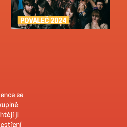
POVALEČ 2024
tence se
skupině
tějí ji
pestření