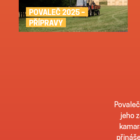
POVALEČ 2025 –
PŘÍPRAVY
Povaleč
jeho z
kamará
přináše