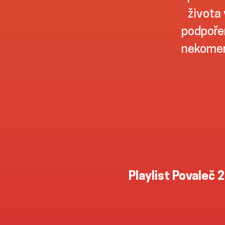
života 
podpořen
nekomer
Playlist Povaleč 