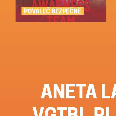
POVALEČ BEZPEČNĚ
ANETA 
VGTBL.PL 