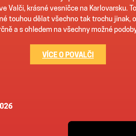
ve Valči, krásné vesničce na Karlovarsku. To
é touhou dělat všechno tak trochu jinak, 
čně a s ohledem na všechny možné podoby 
VÍCE O POVALČI
2026