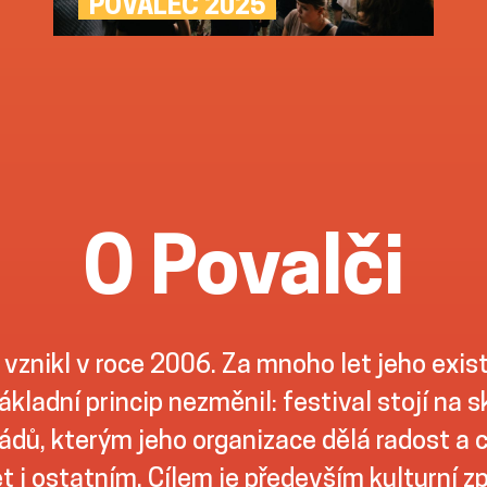
POVALEČ 2025
O Povalči
 vznikl v roce 2006. Za mnoho let jeho exis
ákladní princip nezměnil: festival stojí na 
dů, kterým jeho organizace dělá radost a ch
t i ostatním. Cílem je především kulturní z