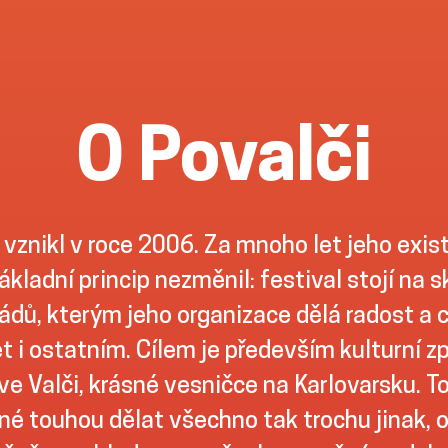
O Povalči
 vznikl v roce 2006. Za mnoho let jeho exis
ákladní princip nezměnil: festival stojí na 
dů, kterým jeho organizace dělá radost a ch
t i ostatním. Cílem je především kulturní z
ve Valči, krásné vesničce na Karlovarsku. To
é touhou dělat všechno tak trochu jinak, 