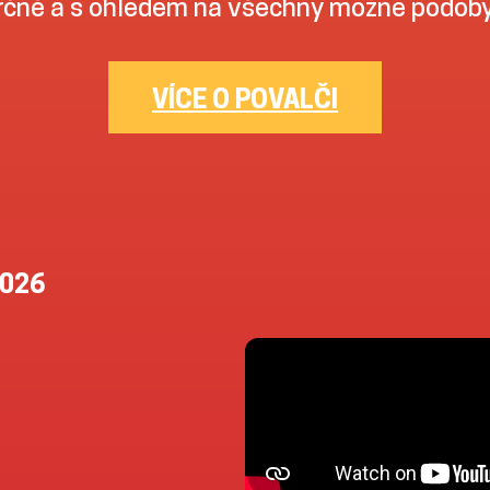
čně a s ohledem na všechny možné podoby 
VÍCE O POVALČI
2026