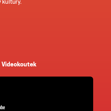
kultury.
Videokoutek