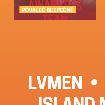
POVALEČ BEZPEČNĚ
LVMEN
ISLAND 