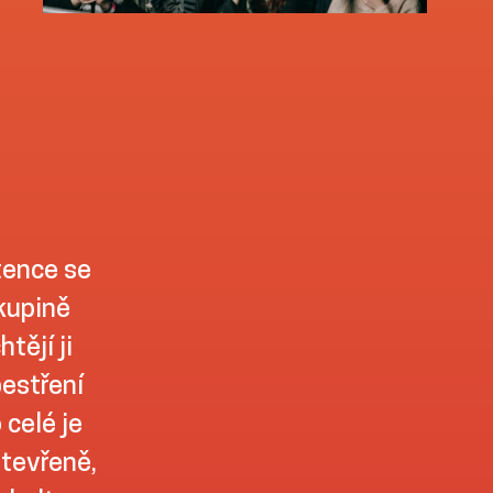
tence se
skupině
tějí ji
pestření
 celé je
otevřeně,