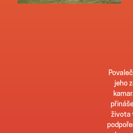
Povaleč
jeho z
kamará
přináše
života 
podpořen