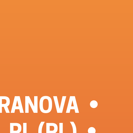
ERANOVA
.PL (PL)