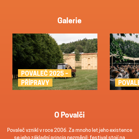
Galerie
POVALEČ 2025 –
POVAL
PŘÍPRAVY
O Povalči
Povaleč vznikl v roce 2006. Za mnoho let jeho existence
se jeho základní princip nezměnil: festival stojí na