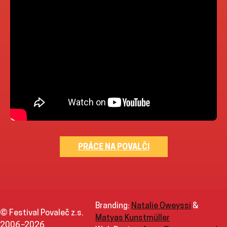
PRÁCE NA POVALČI
Branding:
Natalie Oweyssi
&
© Festival Povaleč z.s.
Matyas Kunstmüller
2006
–
2026