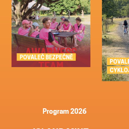
POVALEČ BEZPEČNĚ
POVAL
CYKLO
Program 2026