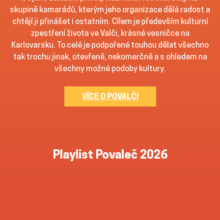
skupině kamarádů, kterým jeho organizace dělá radost a
chtějí ji přinášet i ostatním. Cílem je především kulturní
zpestření života ve Valči, krásné vesničce na
Karlovarsku. To celé je podpořené touhou dělat všechno
tak trochu jinak, otevřeně, nekomerčně a s ohledem na
všechny možné podoby kultury.
VÍCE O POVALČI
Playlist Povaleč 2026