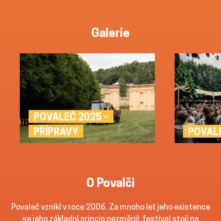
Galerie
POVALEČ 2025 –
POVAL
PŘÍPRAVY
O Povalči
Povaleč vznikl v roce 2006. Za mnoho let jeho existence
se jeho základní princip nezměnil: festival stojí na