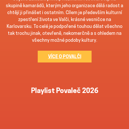
skupině kamarádů, kterým jeho organizace dělá radost a
chtějí ji přinášet i ostatním. Cílem je především kulturní
zpestření života ve Valči, krásné vesničce na
Karlovarsku. To celé je podpořené touhou dělat všechno
tak trochu jinak, otevřeně, nekomerčně a s ohledem na
všechny možné podoby kultury.
VÍCE O POVALČI
Playlist Povaleč 2026