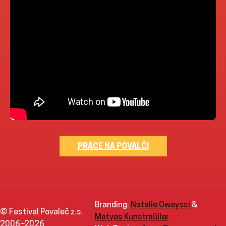
PRÁCE NA POVALČI
Branding:
Natalie Oweyssi
&
© Festival Povaleč z.s.
Matyas Kunstmüller
2006
–
2026