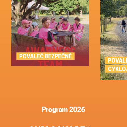
POVALEČ BEZPEČNĚ
POVAL
CYKLO
Program 2026