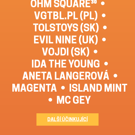
OHM SQUARE³⁰
VGTBL.PL (PL)
TOLSTOYS (SK)
EVIL NINE (UK)
VOJDI (SK)
IDA THE YOUNG
ANETA LANGEROVÁ
MAGENTA
ISLAND MINT
MC GEY
DALŠÍ ÚČINKUJÍCÍ