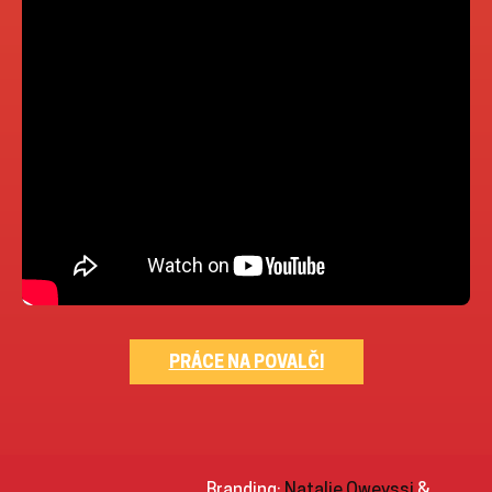
PRÁCE NA POVALČI
Branding:
Natalie Oweyssi
&