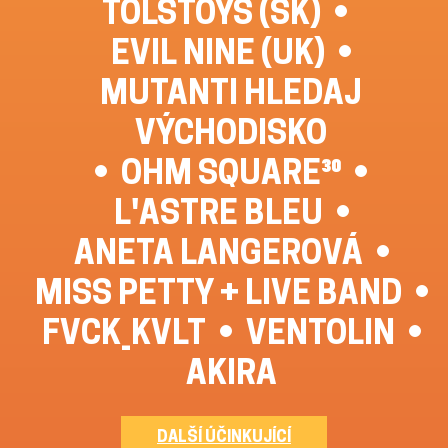
TOLSTOYS (SK)
EVIL NINE (UK)
MUTANTI HLEDAJ
VÝCHODISKO
OHM SQUARE³⁰
L'ASTRE BLEU
ANETA LANGEROVÁ
MISS PETTY + LIVE BAND
FVCK_KVLT
VENTOLIN
AKIRA
DALŠÍ ÚČINKUJÍCÍ