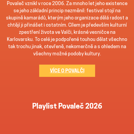
Povaleč vznikl v roce 2006. Za mnoho let jeho existence
se jeho základní princip nezměnil: festival stojí na
skupině kamarádů, kterým jeho organizace dělá radost a
chtějí ji přinášet i ostatním. Cílem je především kulturní
zpestření života ve Valči, krásné vesničce na
Karlovarsku. To celé je podpořené touhou dělat všechno
tak trochu jinak, otevřeně, nekomerčně a s ohledem na
všechny možné podoby kultury.
VÍCE O POVALČI
Playlist Povaleč 2026