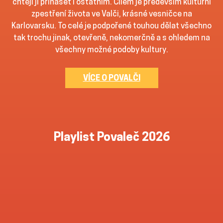
chtějí ji přinášet i ostatním. Cílem je především kulturní
zpestření života ve Valči, krásné vesničce na
Karlovarsku. To celé je podpořené touhou dělat všechno
tak trochu jinak, otevřeně, nekomerčně a s ohledem na
všechny možné podoby kultury.
VÍCE O POVALČI
Playlist Povaleč 2026