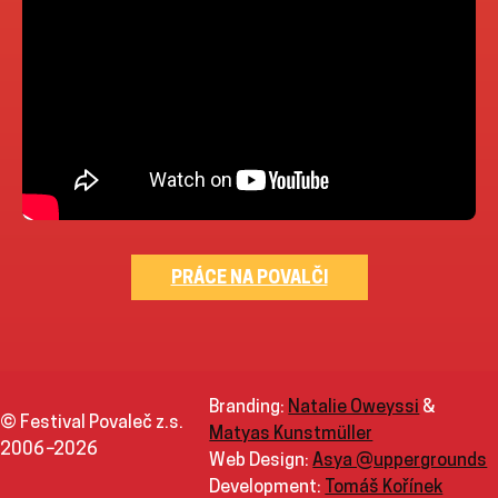
PRÁCE NA POVALČI
Branding:
Natalie Oweyssi
&
© Festival Povaleč z.s.
Matyas Kunstmüller
2006
–
2026
Web Design:
Asya @uppergrounds
Development:
Tomáš Kořínek