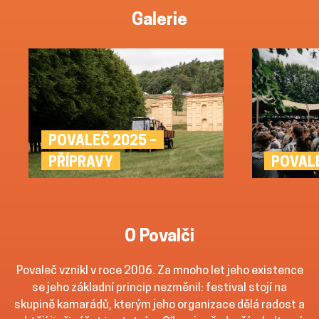
Galerie
POVALEČ 2025 –
POVAL
PŘÍPRAVY
O Povalči
Povaleč vznikl v roce 2006. Za mnoho let jeho existence
se jeho základní princip nezměnil: festival stojí na
skupině kamarádů, kterým jeho organizace dělá radost a