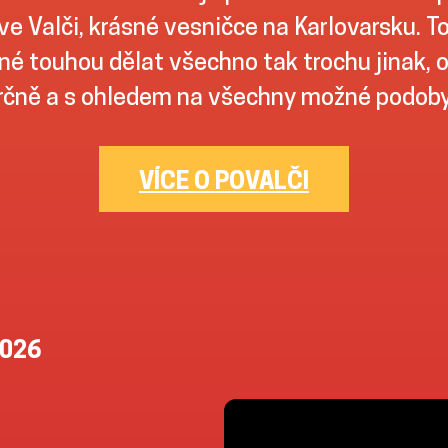
ve Valči, krásné vesničce na Karlovarsku. To
é touhou dělat všechno tak trochu jinak, 
čně a s ohledem na všechny možné podoby 
VÍCE O POVALČI
2026