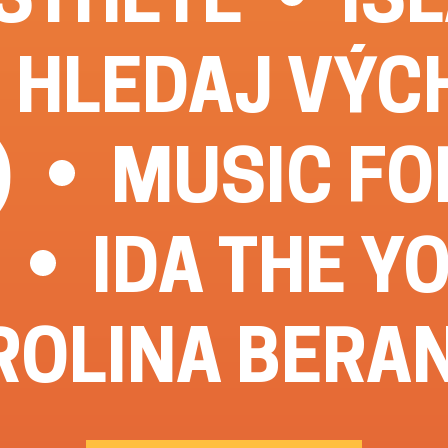
 HLEDAJ VÝC
)
MUSIC FO
IDA THE Y
ROLINA BERA