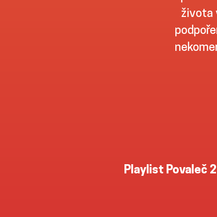
života 
podpořen
nekomer
Playlist Povaleč 