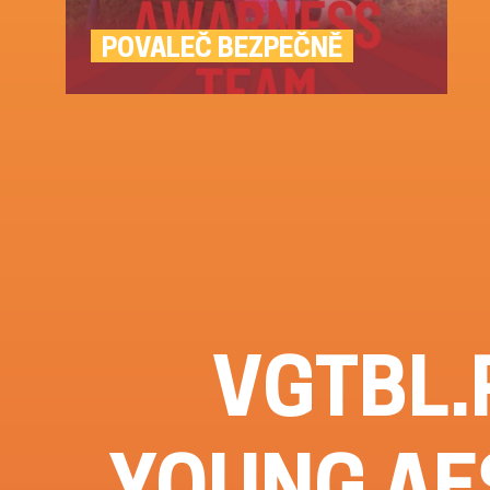
POVALEČ BEZPEČNĚ
VGTBL.P
YOUNG AE