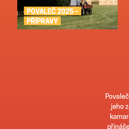
POVALEČ 2025 –
PŘÍPRAVY
Povaleč
jeho z
kamará
přináše