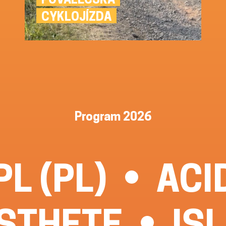
CYKLOJÍZDA
Program 2026
L (PL)
ACI
STHETE
IS