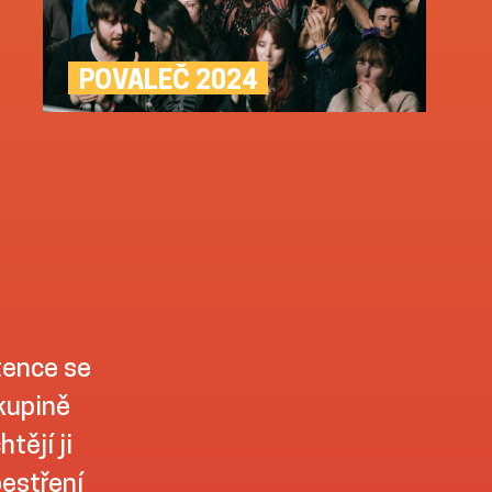
POVALEČ 2024
tence se
skupině
tějí ji
pestření