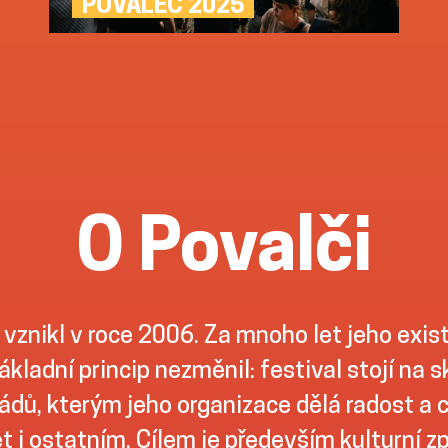
POVALEČ 2025
O Povalči
 vznikl v roce 2006. Za mnoho let jeho exis
ákladní princip nezměnil: festival stojí na 
dů, kterým jeho organizace dělá radost a ch
t i ostatním. Cílem je především kulturní z