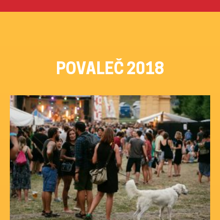
Přeskočit
na
obsah
POVALEČ 2018