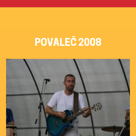
Přeskočit
na
obsah
POVALEČ 2008