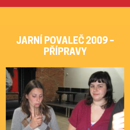
Přeskočit
na
obsah
JARNÍ POVALEČ 2009 –
PŘÍPRAVY