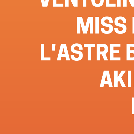
MISS 
L'ASTRE 
AK