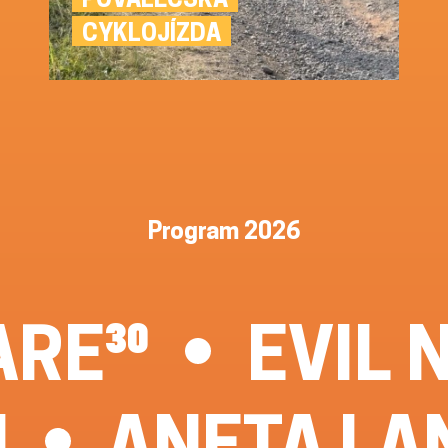
CYKLOJÍZDA
Program 2026
RE³⁰
EVIL 
N
ANETA LA