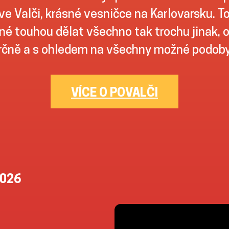
ve Valči, krásné vesničce na Karlovarsku. To
é touhou dělat všechno tak trochu jinak, 
čně a s ohledem na všechny možné podoby 
VÍCE O POVALČI
2026