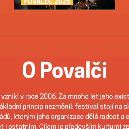
POVALEČ 2025
O Povalči
 vznikl v roce 2006. Za mnoho let jeho exis
ákladní princip nezměnil: festival stojí na 
dů, kterým jeho organizace dělá radost a ch
t i ostatním. Cílem je především kulturní z