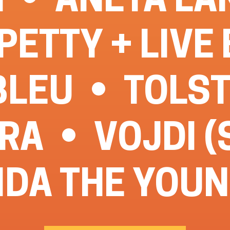
PETTY + LIVE
BLEU
TOLST
IRA
VOJDI (
IDA THE YOU