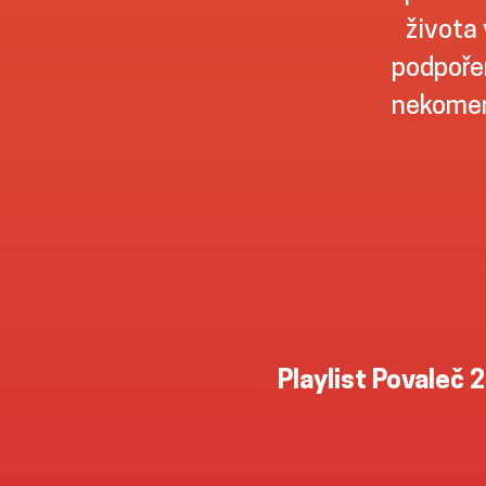
života 
podpořen
nekomer
Playlist Povaleč 