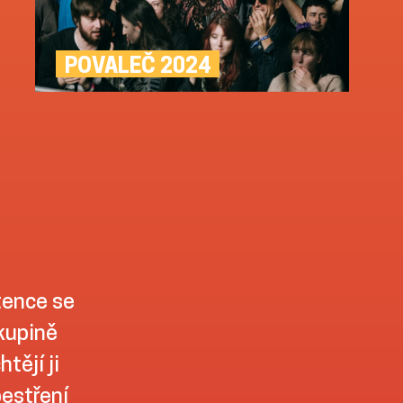
POVALEČ 2024
tence se
skupině
tějí ji
pestření