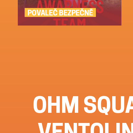
POVALEČ BEZPEČNĚ
OHM SQUA
VENTOLI