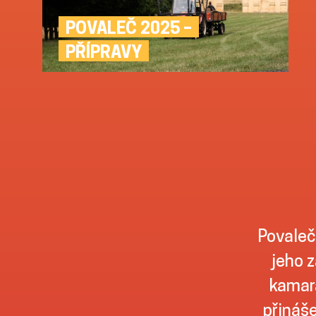
POVALEČ 2025 –
PŘÍPRAVY
Povaleč
jeho z
kamará
přináše