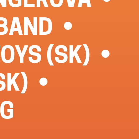
 BAND
OYS (SK)
SK)
NG