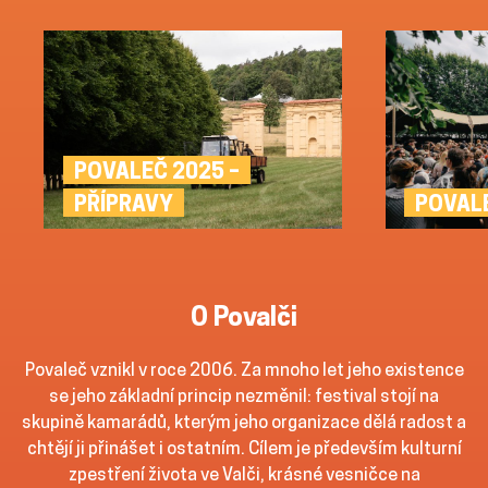
POVALEČ 2025 –
POVAL
PŘÍPRAVY
O Povalči
Povaleč vznikl v roce 2006. Za mnoho let jeho existence
se jeho základní princip nezměnil: festival stojí na
skupině kamarádů, kterým jeho organizace dělá radost a
chtějí ji přinášet i ostatním. Cílem je především kulturní
zpestření života ve Valči, krásné vesničce na