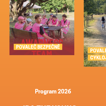
POVALEČ BEZPEČNĚ
POVAL
CYKLO
Program 2026